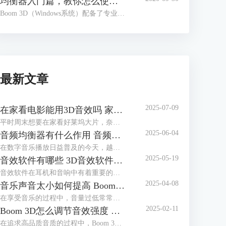
均衡器入门篇，教你怎么使用Boom 3D均衡器
Boom 3D（Windows系统）配备了专业的均衡器功能，用户只要使用鼠标滑动电位推拉器就可以完成音频的校准，以调配出适合各种音乐流派、演奏乐器的预设类型。另外，Boom 3D还提供了多达20种的预设类型，用户可以基于这些预设类型，发挥自我创造力，定制自己喜欢的预设。
最新文章
2025-07-09
在家看电影能用3D音效吗 家用电脑如何设置3D音效
平时周末想要在家看好莱坞大片，奈何家里音响不给力怎么办？其实每个电影爱好者都有一个电影梦：在家也能享受一把影院级视听享受，最不济也要有一个3D级别音响来满足耳朵的电影需求。如果在家看电影能用3D音效吗？家用电脑如何设置3D音效？今天就和大家一起来了解如何在家实现音效自由。
2025-06-04
音频均衡器有什么作用 音频均衡器怎么调节
在数字音乐播放日益普及的今天，越来越多人开始追求更加个性化和高质量的听觉体验。随着技术的发展，各种音频处理工具应运而生，其中Boom 3D中的音频均衡器功能因其强大的功能和易用性获得了许多音乐爱好者的青睐。本篇文章就将为大家介绍音频均衡器有什么用以及音频均衡器怎么调节的相关内容。
2025-05-19
音效软件有哪些 3D音效软件哪个好
音效软件在耳机和音响中有着重要的作用。音效软件可以改善音频的质量，包括增强低音、中音和高音，调整音量平衡，以获得更好的听觉体验。通过专业的软件工具，根据自己听音的喜好对EQ进行适当调节，从而获得自己最满意的音质效果。其还可以实现声音的3D定制。根据用户的耳廓形状和听力特征，定制专属的音效方案。这有助于创造更逼真的环境音效，例如在游戏中感受到敌人的位置或在影片中营造更真实的氛围。本篇文章将为大家介绍音效软件有哪些以及3D音效软件哪个好。
2025-04-08
音乐声音太小如何提高 Boom 3D如何增强音乐声音强度
在享受音乐的过程中，音量过低常常会影响听觉体验，尤其是在使用耳机或扬声器时。这不仅会影响听觉体验，还可能导致错过音乐中的细节。因此，本篇文章就将为大家介绍音乐声音太小如何提高以及Boom 3D如何增强音乐声音强度的相关内容。
2025-02-11
Boom 3D怎么调节音效强度 Boom 3D能调节音质吗
在追求高品质音质的过程中，Boom 3D凭借其强大的音效调节功能，被众多音乐爱好者和玩家所青睐。调节音效强度是提升听觉体验的关键，Boom 3D能够让我们根据个人喜好，自由地增强或降低音效，让每一首曲子都能展现出自己想要的效果。本篇文章就将为大家介绍Boom 3D怎么调节音效强度以及Boom 3D能调节音质吗的相关内容。