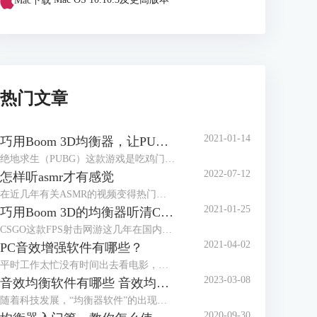
Mac下载
Mac OS 10.10.3及更高版本
热门文章
2021-01-14
巧用Boom 3D均衡器，让PUBG脚步声更清晰
绝地求生（PUBG）这款游戏是吃鸡门类的佼佼者，在国内有大量玩家。它上市已经有段时间，服务器里高手遍地，那有没有方法让小白玩家在对局里获得优势，也能畅快吃鸡？本文就来介绍Windows系统上怎样用Boom 3D的均衡器放大“吃鸡”里的脚步声。
2022-07-12
怎样听asmr才有感觉
在近几年有关ASMR的视频变得热门起来，内容多种多样，有揉搓纸袋、敲打键盘，也有温柔低语的人声。很多人认为观看这些视频都会有种放松的感觉，甚至有人把ASMR视频作为助眠的工具来播放。
2021-01-25
巧用Boom 3D的均衡器听清CSGO的脚步声
CSGO这款FPS射击网游这几年在国内很火爆，如何才能在这款游戏中获得优势呢？均衡器就能帮上大忙。本文介绍如何用音频增强软件Boom 3D的均衡器让CSGO的脚步声更容易听清。
2021-04-02
PC音效增强软件有哪些？
平时工作太忙没有时间出去看电影，但在家用电脑看，戴上耳机也没有影院身临其境的感觉；男朋友打游戏的耳机都用了好几年了，但新款耳机的价格望而却步；邀请朋友来家里开派对，小小的蓝牙音箱也营造不出动感的氛围……面对这样的窘境，我们只需要一个PC音效增强软件，就可以解决问题！
2023-03-08
音效均衡软件有哪些 音效均衡器软件哪个好
随着科技发展，“均衡器软件”的出现可以让你的普通设备秒变“柏林之声”。但是市面上的音效均衡器质量参差不齐，本文就来告诉大家音效均衡软件有哪些，音效均衡器软件哪个好。
2020-09-30