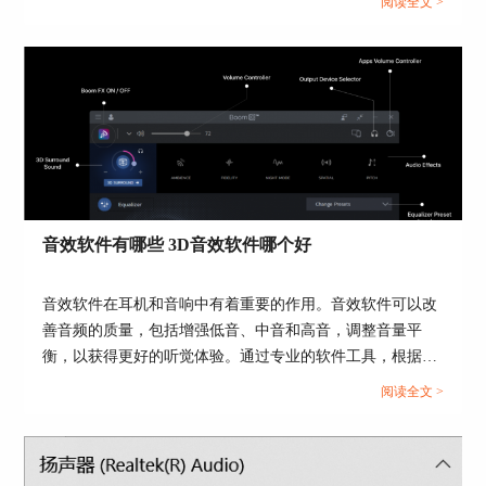
阅读全文 >
就将为大家介绍音频均衡器有什么用以及音频均衡器怎么调
节的相关内容。...
图4：导入文件
3、在主界面上方找到“3D环绕”开关，开启后即可
音效软件有哪些 3D音效软件哪个好
为当前播放的音乐添加3D环绕音效。你可以看到一
个3D环绕图标，点击它可以打开3D环绕设置菜
单。
音效软件在耳机和音响中有着重要的作用。音效软件可以改
善音频的质量，包括增强低音、中音和高音，调整音量平
衡，以获得更好的听觉体验。通过专业的软件工具，根据自
己听音的喜好对EQ进行适当调节，从而获得自己最满意的音
阅读全文 >
质效果。其还可以实现声音的3D定制。根据用户的耳廓形状
和听力特征，定制专属的音效方案。这有助于创造更逼真的
环境音效，例如在游戏中感受到敌人的位置或在影片中营造