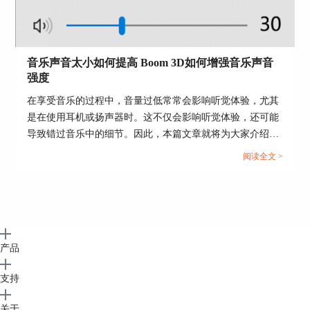
更真实的氛围。本篇文章将为大家介绍音效软件有哪些以及
3D音效软件哪个好。...
音乐声音太小如何提高 Boom 3D如何增强音乐声音
图5：进入3D环绕功能
强度
4、在“3D环绕”设置菜单中，我们可以手动调整一
在享受音乐的过程中，音量过低常常会影响听觉体验，尤其
些关键参数，通过拖动滑块来微调这些参数，直到
是在使用耳机或扬声器时。这不仅会影响听觉体验，还可能
达到我们想要的效果。
导致错过音乐中的细节。因此，本篇文章就将为大家介绍音
乐声音太小如何提高以及Boom 3D如何增强音乐声音强度的
阅读全文 >
相关内容。...
产品
支持
关于