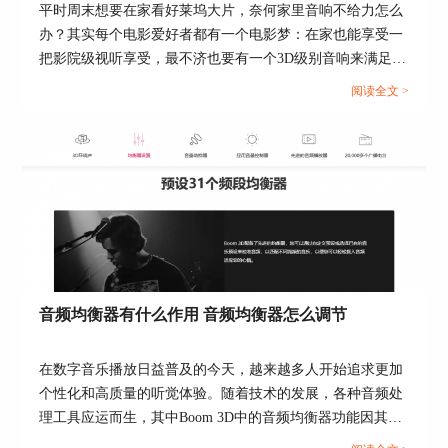
平时周末想要在家看好莱坞大片，奈何家里音响不给力怎么
1、如果我们并未下载Boom 3D应用，我们可以访
问Boom 3D中文网
办？其实每个电影爱好者都有一个电影梦：在家也能享受一
站“https://www.boom3dformac.cn/xiazai.html”，下载
把影院级视听享受，最不济也要有一个3D级别音响来满足耳
并安装Boom 3D。
朵的电影需求。如果在家看电影能用3D音效吗？家用电脑如
阅读全文 >
何设置3D音效？今天就和大家一起来了解如何在家实现音效
自由。...
图3：下载Boom 3D
2、打开Boom 3D，点击“音乐库”按钮，从弹出的
菜单中选择“文件夹”或“歌曲”，浏览并选择要处理
音频均衡器有什么作用 音频均衡器怎么调节
的本地音乐文件。
在数字音乐播放日益普及的今天，越来越多人开始追求更加
个性化和高质量的听觉体验。随着技术的发展，各种音频处
理工具应运而生，其中Boom 3D中的音频均衡器功能因其强
大的功能和易用性获得了许多音乐爱好者的青睐。本篇文章