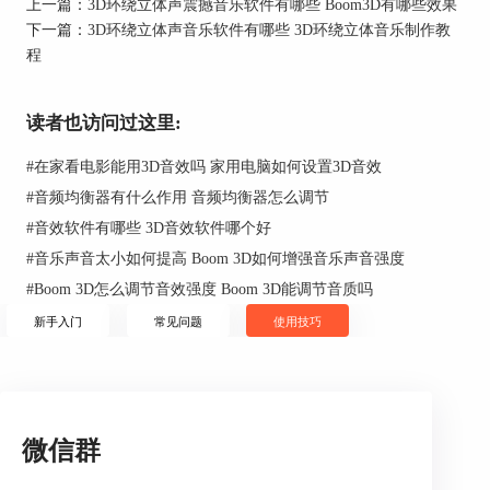
上一篇：
3D环绕立体声震撼音乐软件有哪些 Boom3D有哪些效果
下一篇：
3D环绕立体声音乐软件有哪些 3D环绕立体音乐制作教
程
图1：Boom 3D中的3D环绕音效
读者也访问过这里:
2、全景环绕音效
#
在家看电影能用3D音效吗 家用电脑如何设置3D音效
全景环绕音效是一种更高级的环绕声技术，它不仅
#
音频均衡器有什么作用 音频均衡器怎么调节
模拟了三维空间的声音定位，还能提供更加精确的
方向感和距离感。全景环绕音效通常使用更多的声
#
音效软件有哪些 3D音效软件哪个好
道和复杂的音频处理技术。
#
音乐声音太小如何提高 Boom 3D如何增强音乐声音强度
特点
：全景环绕音效不仅能够提供3D环绕音效的所
#
Boom 3D怎么调节音效强度 Boom 3D能调节音质吗
有优势，还能更真实地模拟现实中的声音环境。适
新手入门
常见问题
使用技巧
用于高端家庭影院、专业音乐制作和虚拟现实应
用。
Boom 3D中的全景环绕音效
：虽然Boom 3D主要侧
重于3D环绕音效，但它也提供了一些高级设置，用
微信群
户可以通过调整参数来实现类似全景环绕的效果。
例如，通过增加“空间深度”和“声音定位”的精度，