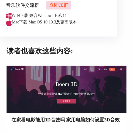
可以使声音更加真实和立体。
音乐软件交流群
立即加群
WIN下载
兼容Windows 10和11
Mac下载
Mac OS 10.10.3及更高版本
读者也喜欢这些内容:
图2：调整参数以达到效果
二、音效增强软件怎么设置3D音效模式
了解了3D环绕音效和全景环绕音效的区别后，我们
接下来将重点介绍如何使用Boom 3D这款音效增强
软件，为你的本地音乐文件添加3D环绕音效。下面
在家看电影能用3D音效吗 家用电脑如何设置3D音效
将为大家演示其具体步骤。