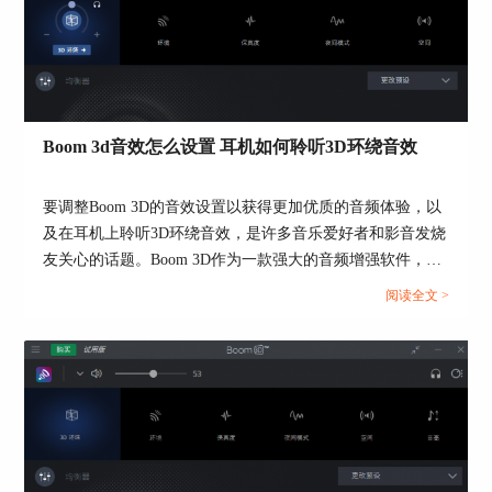
一些。好啦，以上就是有关如何解决打开Boom 3D
后电脑没声音的问题的全部内容了，想知道更多有
关软件的信息，敬请访问
Boom 3D中文网站
。也可
以加入Boom 3D官方交流群 QQ群：
897790385
，获
取更多新鲜资讯。
Boom 3d音效怎么设置 耳机如何聆听3D环绕音效
要调整Boom 3D的音效设置以获得更加优质的音频体验，以
及在耳机上聆听3D环绕音效，是许多音乐爱好者和影音发烧
友关心的话题。Boom 3D作为一款强大的音频增强软件，提
供了多种音效调节选项，让用户可以根据个人喜好和设备来
阅读全文 >
定制音频效果。同时，在耳机上实现3D环绕音效也是一种让
音乐更加身临其境的方式。接下来，将为大家介绍Boom 3d
音效怎么设置以及耳机如何聆听3D环绕音效的方法。...