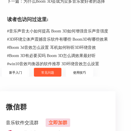
下一篇：
为什么Boom 3D会成为众多音乐爱好者的选择
二、点击“声音”，选择“输出”。
进入系统偏好设置后，点击“声音”，进入声音设置
读者也访问过这里:
面板，然后点击“输出”按钮，进入输出设置面板。
#
音乐声音太小如何提高 Boom 3D如何增强音乐声音强度
#
3D环绕立体声震撼音乐软件有哪些 Boom3D有哪些效果
#
Boom 3d音效怎么设置 耳机如何聆听3D环绕音效
#
Boom 3D有必要买吗 Boom 3D怎么调效果最好听
#
win10音效均衡器的软件推荐 3D环绕音效怎么设置
新手入门
常见问题
使用技巧
图2：声音设置面板
微信群
三、双击扬声器或耳机
音乐软件交流群
立即加群
进入输出设置面板后，可以看到自己的输出设备，