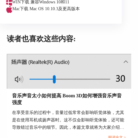
若大家正在使用扬声器，便用鼠标左键双击扬声
WIN下载
兼容Windows 10和11
器，若大家正在使用耳机，用鼠标左键双击耳机，
Mac下载
Mac OS 10.10.3及更高版本
电脑即可发出声音。小编这里正在使用耳机，所以
小编就双击耳机这个选项。
读者也喜欢这些内容:
音乐声音太小如何提高 Boom 3D如何增强音乐声音
强度
图3：声音输出设备界面
在享受音乐的过程中，音量过低常常会影响听觉体验，尤其
是在使用耳机或扬声器时。这不仅会影响听觉体验，还可能
方法二：在Boom 3D中直接更改
导致错过音乐中的细节。因此，本篇文章就将为大家介绍音
打开Boom 3D进入程序主界面，点击右上角的输出
乐声音太小如何提高以及Boom 3D如何增强音乐声音强度的
阅读全文 >