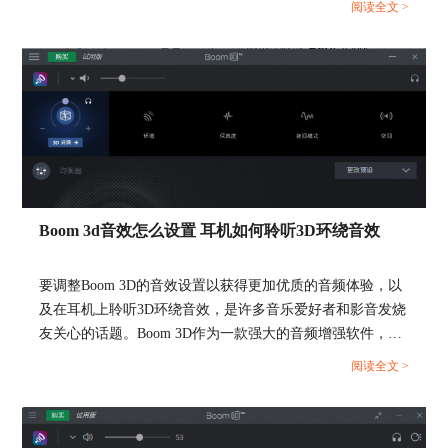
阅读全文 >
助。...
图4：设置3D环绕
第五步：个性化均衡器设置
设置均衡器，和设置3D环绕一样，设置均衡器是个
性化设置。可能有些人要说了，不知道怎么设置才
Boom 3d音效怎么设置 耳机如何聆听3D环绕音效
算是百分之百的合适。可以边听边感受边设置，保
留个人设置。
要调整Boom 3D的音效设置以获得更加优质的音频体验，以
及在耳机上聆听3D环绕音效，是许多音乐爱好者和影音发烧
当然了，Boom 3D 提供了对应的均衡器选项。我们
在看电影时就可以选择“Movie”选项。还可以手动
友关心的话题。Boom 3D作为一款强大的音频增强软件，提
调整。我将其整体上调了1dB，感觉还不错，耳机
供了多种音效调节选项，让用户可以根据个人喜好和设备来
阅读全文 >
里的声音十分的立体真实。
定制音频效果。同时，在耳机上实现3D环绕音效也是一种让
音乐更加身临其境的方式。接下来，将为大家介绍Boom 3d
音效怎么设置以及耳机如何聆听3D环绕音效的方法。...