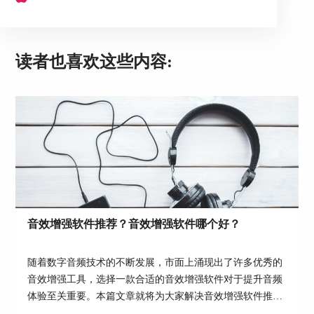
图3：选择想看的电影
第四步：3D环绕声强度设置
读者也喜欢这些内容:
打开Boom 3D并选择3D环绕声，这款软件的神奇之
处就在于它的3D环绕声，让人有耳目一新的感受，
可以亲耳去感受一下。设置3D环绕声中的声音位置
和低音控制音量以及强度。设置完成之后，点击完
成按钮。
这里要根据观影习惯进行设置，不同的电影设置的
音量和强度不一样，比如我看《哪吒》我就会将强
度设置在50%的强度，就能达到很好的观影效果，
沉浸在影片的立体音效之中。这里建议，如果是看
恐怖片，还是不要强度设置得太高。
音效增强软件推荐？音效增强软件哪个好？
随着数字音频技术的不断发展，市面上涌现出了许多优秀的
音效增强工具，选择一款合适的音效增强软件对于提升音频
体验至关重要。本篇文章就将为大家解决音效增强软件推
荐，音效增强软件哪个好这两个问题，希望对大家能有所帮