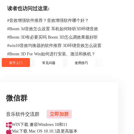
读者也访问过这里:
#
音效增强软件推荐？音效增强软件哪个好？
#
Boom 3d音效怎么设置 耳机如何聆听3D环绕音效
图2：选择耳机类型
#
Boom 3D有必要买吗 Boom 3D怎么调效果最好听
第三步：Boom 3D的优质观影体验
#
win10音效均衡器的软件推荐 3D环绕音效怎么设置
选择一部喜欢看的影片，可以从客户端观看也可以
#
Boom 3D For Win如何进行安装、激活和换机？
从网页端进行观看。这里采用腾讯视频的网页版观
新手入门
常见问题
使用技巧
看《姜子牙》的预告片。此时不要关闭软件，将其
最小化即可。
微信群
音乐软件交流群
立即加群
WIN下载
兼容Windows 10和11
Mac下载
Mac OS 10.10.3及更高版本