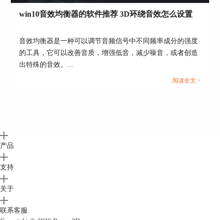
图6：调整均衡器效果
win10音效均衡器的软件推荐 3D环绕音效怎么设置
完成系列设置之后，就可以享受宅在家的影院音
效，观影效果大大提高。宅在家的小伙伴们可以动
音效均衡器是一种可以调节音频信号中不同频率成分的强度
手试试，享受一部影片，感受Boom 3D带来的特别
的工具，它可以改善音质，增强低音，减少噪音，或者创造
3D环绕音效。从安装到调试也不过10分钟，就能享
出特殊的音效。...
受丰富而强烈的音频与3D环绕声音。
阅读全文 >
产品
支持
关于
联系客服