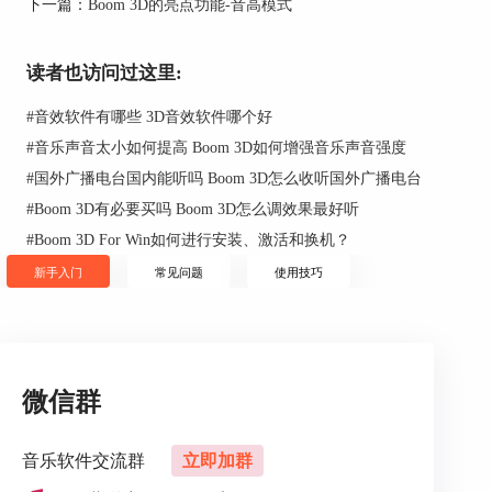
下一篇：
Boom 3D的亮点功能-音高模式
读者也访问过这里:
#
音效软件有哪些 3D音效软件哪个好
#
音乐声音太小如何提高 Boom 3D如何增强音乐声音强度
图2：五种环境模式
#
国外广播电台国内能听吗 Boom 3D怎么收听国外广播电台
#
Boom 3D有必要买吗 Boom 3D怎么调效果最好听
第二、夜间模式
#
Boom 3D For Win如何进行安装、激活和换机？
“夜间模式”，顾名思义，就是在夜间使用的模
新手入门
常见问题
使用技巧
式。“夜间模式”的特点是，能降低突发的高分贝，
让声音一直处于较为稳定的音量。
举个例子，一些有爆炸场景的电影为了能让观众更
加感同身受，往往会将爆炸的音量调得很高。如果
用户在夜间播放这类型的电影，就很容易在安静的
微信群
环境中突然制造出较大的声响，从而打扰到他人休
息。
音乐软件交流群
立即加群
此时，如果用户开启了Boom 3D的“夜间模式”，就