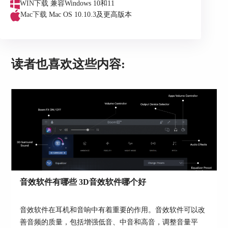
WIN下载
兼容Windows 10和11
能很好地降低这些爆炸的音量，保持整场电影的音
Mac下载
Mac OS 10.10.3及更高版本
量稳定。“夜间模式”也同样适合其他需要安静的场
景使用。
读者也喜欢这些内容:
图3：夜间模式
音效软件有哪些 3D音效软件哪个好
如果用户设置了“夜间模式”，但又无法实现统一音
量的效果时，就要检查一下当前电脑是否将Boom
音效软件在耳机和音响中有着重要的作用。音效软件可以改
3D设置为默认播放装备。具体的操作是，打开控制
善音频的质量，包括增强低音、中音和高音，调整音量平