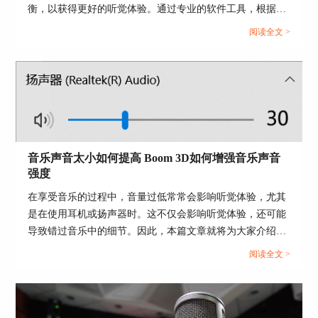
面板的声音选项。
衡，以获得更好的听觉体验。通过专业的软件工具，根据自
己听音的喜好对EQ进行适当调节，从而获得自己最满意的音
阅读全文 >
质效果。其还可以实现声音的3D定制。根据用户的耳廓形状
和听力特征，定制专属的音效方案。这有助于创造更逼真的
环境音效，例如在游戏中感受到敌人的位置或在影片中营造
更真实的氛围。本篇文章将为大家介绍音效软件有哪些以及
3D音效软件哪个好。...
音乐声音太小如何提高 Boom 3D如何增强音乐声音
强度
图4：声音选项
在享受音乐的过程中，音量过低常常会影响听觉体验，尤其
然后，在声音设置面板中的“播放”功能中找
是在使用耳机或扬声器时。这不仅会影响听觉体验，还可能
到“Boom Audio”扬声器，并将其设置为默认播放设
导致错过音乐中的细节。因此，本篇文章就将为大家介绍音
备。
乐声音太小如何提高以及Boom 3D如何增强音乐声音强度的
阅读全文 >
相关内容。...