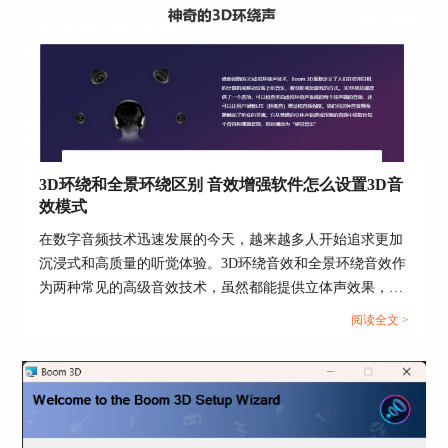
图6：“Romantic”电台界面
3D环绕和全景环绕区别 音效增强软件怎么设置3D音
顺便给大家安利一下第一个电台“Chérie
效模式
Romantic”，喜欢听法语的小伙伴可以听一下。浪
在数字音频技术迅速发展的今天，越来越多人开始追求更加
漫的故事配上Boom 3D的声音效果，一起来享受这
沉浸式和高质量的听觉体验。3D环绕音效和全景环绕音效作
场一场听觉盛宴吧。
为两种常见的高级音效技术，虽然都能提供立体声效果，但
Boom 3D具有详细的电台分类，不仅可以满足用户
在实现方式和应用场景上存在显著差异。本篇文章就将为大
阅读全文 >
随时收听的喜好，同时为热爱收听电台的用户提供
家介绍3D环绕和全景环绕区别以及音效增强软件怎么设置
了很大的便利。网站下载时可以根据个人系统需要
3D音效模式的相关内容。...
下载对应版本，支持正版下载哦。详情访问
Boom
3D中文网站
。