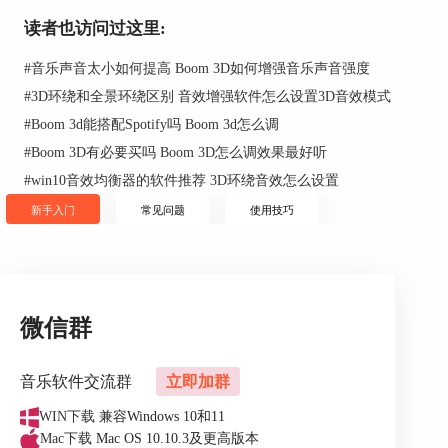
读者也访问过这里:
#
音乐声音太小如何提高 Boom 3D如何增强音乐声音强度
图3：“Moods”按心情分类电台界面
#
3D环绕和全景环绕区别 音效增强软件怎么设置3D音效模式
“Dark”忧郁心情电台里面的频道基本是带有“暗黑
#
Boom 3d能搭配Spotify吗 Boom 3d怎么调
系”、哥特式、黑暗这些标签的，可以让受创者在
#
Boom 3D有必要买吗 Boom 3D怎么调效果最好听
深夜找到一丝归属感。Boom 3D收集的资源好多都
#
win10音效均衡器的软件推荐 3D环绕音效怎么设置
是各国、各城市流行的电台，比如第一个就是在法
国拥有高流量的超暗无线电电台。
新手入门
常见问题
使用技巧
微信群
音乐软件交流群
立即加群
WIN下载
兼容Windows 10和11
Mac下载
Mac OS 10.10.3及更高版本
图4：“Dark”电台界面