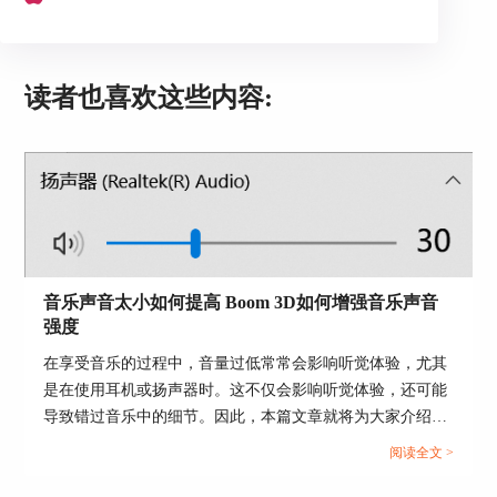
“Positive”积极乐观心情听的电台，里面的电台有诉
说积极乐观的故事、有报导振奋人心的新闻消息，
不仅给处在繁忙工作、学习的人带来一些鼓励，也
读者也喜欢这些内容:
为那些与病毒抗争的病人带来黎明。
音乐声音太小如何提高 Boom 3D如何增强音乐声音
图5：“Positive”电台界面
强度
在享受音乐的过程中，音量过低常常会影响听觉体验，尤其
最后再给大家展示小编爱听的“Romantic”带有浪漫
是在使用耳机或扬声器时。这不仅会影响听觉体验，还可能
氛围的频道，可以听渲染浪漫气氛的音乐，也可以
收听到浪漫的小故事。
导致错过音乐中的细节。因此，本篇文章就将为大家介绍音
乐声音太小如何提高以及Boom 3D如何增强音乐声音强度的
阅读全文 >
相关内容。...