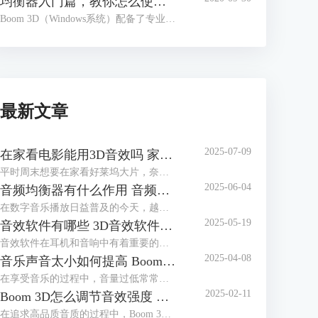
均衡器入门篇，教你怎么使用Boom 3D均衡器
Boom 3D（Windows系统）配备了专业的均衡器功能，用户只要使用鼠标滑动电位推拉器就可以完成音频的校准，以调配出适合各种音乐流派、演奏乐器的预设类型。另外，Boom 3D还提供了多达20种的预设类型，用户可以基于这些预设类型，发挥自我创造力，定制自己喜欢的预设。
最新文章
2025-07-09
在家看电影能用3D音效吗 家用电脑如何设置3D音效
平时周末想要在家看好莱坞大片，奈何家里音响不给力怎么办？其实每个电影爱好者都有一个电影梦：在家也能享受一把影院级视听享受，最不济也要有一个3D级别音响来满足耳朵的电影需求。如果在家看电影能用3D音效吗？家用电脑如何设置3D音效？今天就和大家一起来了解如何在家实现音效自由。
2025-06-04
音频均衡器有什么作用 音频均衡器怎么调节
在数字音乐播放日益普及的今天，越来越多人开始追求更加个性化和高质量的听觉体验。随着技术的发展，各种音频处理工具应运而生，其中Boom 3D中的音频均衡器功能因其强大的功能和易用性获得了许多音乐爱好者的青睐。本篇文章就将为大家介绍音频均衡器有什么用以及音频均衡器怎么调节的相关内容。
2025-05-19
音效软件有哪些 3D音效软件哪个好
音效软件在耳机和音响中有着重要的作用。音效软件可以改善音频的质量，包括增强低音、中音和高音，调整音量平衡，以获得更好的听觉体验。通过专业的软件工具，根据自己听音的喜好对EQ进行适当调节，从而获得自己最满意的音质效果。其还可以实现声音的3D定制。根据用户的耳廓形状和听力特征，定制专属的音效方案。这有助于创造更逼真的环境音效，例如在游戏中感受到敌人的位置或在影片中营造更真实的氛围。本篇文章将为大家介绍音效软件有哪些以及3D音效软件哪个好。
2025-04-08
音乐声音太小如何提高 Boom 3D如何增强音乐声音强度
在享受音乐的过程中，音量过低常常会影响听觉体验，尤其是在使用耳机或扬声器时。这不仅会影响听觉体验，还可能导致错过音乐中的细节。因此，本篇文章就将为大家介绍音乐声音太小如何提高以及Boom 3D如何增强音乐声音强度的相关内容。
2025-02-11
Boom 3D怎么调节音效强度 Boom 3D能调节音质吗
在追求高品质音质的过程中，Boom 3D凭借其强大的音效调节功能，被众多音乐爱好者和玩家所青睐。调节音效强度是提升听觉体验的关键，Boom 3D能够让我们根据个人喜好，自由地增强或降低音效，让每一首曲子都能展现出自己想要的效果。本篇文章就将为大家介绍Boom 3D怎么调节音效强度以及Boom 3D能调节音质吗的相关内容。