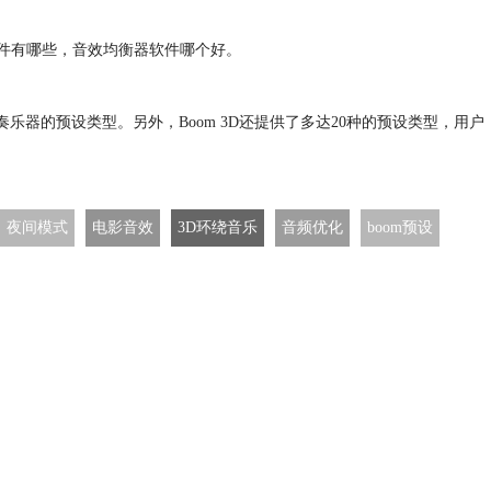
软件有哪些，音效均衡器软件哪个好。
奏乐器的预设类型。另外，Boom 3D还提供了多达20种的预设类型，用户
夜间模式
电影音效
3D环绕音乐
音频优化
boom预设