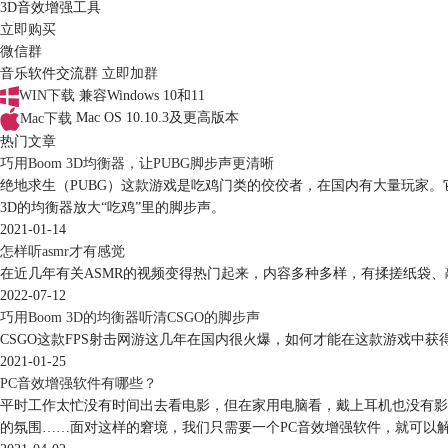
3D音效增强工具
立即购买
微信群
音乐软件交流群
立即加群
WIN下载
兼容Windows 10和11
Mac下载
Mac OS 10.10.3及更高版本
热门文章
巧用Boom 3D均衡器，让PUBG脚步声更清晰
绝地求生（PUBG）这款游戏是吃鸡门类的佼佼者，在国内有大量玩家。它
3D的均衡器放大“吃鸡”里的脚步声。
2021-01-14
怎样听asmr才有感觉
在近几年有关ASMR的视频变得热门起来，内容多种多样，有揉搓纸袋
2022-07-12
巧用Boom 3D的均衡器听清CSGO的脚步声
CSGO这款FPS射击网游这几年在国内很火爆，如何才能在这款游戏中获
2021-01-25
PC音效增强软件有哪些？
平时工作太忙没有时间出去看电影，但在家用电脑看，戴上耳机也没有影
的氛围……面对这样的窘境，我们只需要一个PC音效增强软件，就可以