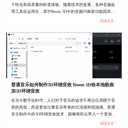
个性化和高质量的听觉体验。随着技术的发展，各种音频处
理工具应运而生，其中Boom 3D中的音频均衡器功能因其强
大的功能和易用性获得了许多音乐爱好者的青睐。本篇文章
阅读全文 >
就将为大家介绍音频均衡器有什么用以及音频均衡器怎么调
图4：设置3D环绕模式
节的相关内容。...
第四、选择Boom 3D音频输出设备
因为在英语四六级听力考试中我们佩戴的都是头戴
式耳机，所以我们在用Boom 3D练习四六级英语听
力时，可以将音频输出设备设置成如图5所圈的头
戴式耳机。
普通音乐如何制作3D环绕音效 Boom 3D给本地歌曲
加3D环绕音效
在当今数字化时代，人们对于音乐的追求不再仅仅局限于音
质的高低，而是更加注重音乐带来的沉浸感和现场感。普通
音乐制作中的3D环绕音效技术，能够将听众带入一个更加身
临其境的音响环境，使得每个乐器和声部都能在立体声场中
阅读全文 >
图5：选择Boom 3D音频输出设备
独立而又和谐地展现。本篇文章就将为大家介绍普通音乐如