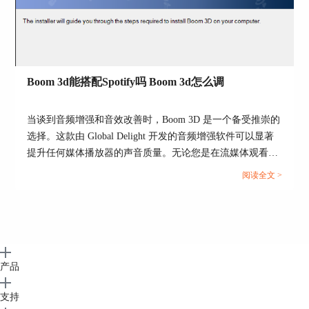
Boom 3d能搭配Spotify吗 Boom 3d怎么调
图6：选择Boom 3D音效预设
当谈到音频增强和音效改善时，Boom 3D 是一个备受推崇的
选择。这款由 Global Delight 开发的音频增强软件可以显著
使用Boom 3D播放英语四六级听力材料，我们能够
提升任何媒体播放器的声音质量。无论您是在流媒体观看电
听到更加清晰和立体的英语发音效果，从而更好地
影、玩视频游戏，还是聆听音乐，Boom 3D 都利用音乐技术
进行听力练习。Boom 3D除了播放本地音频这个功
阅读全文 >
添加令人惊叹的 3D 效果，提升您的音频播放体验。它不仅
能之外，还有多种其他的功能，如果您想进一步了
适用于 Mac 和 Windows，还支持 iOS 和 Android。本篇文章
解Boom 3D
音效增强软件
，可以访问
Boom 3D中文
网站
。
将为大家介绍Boom 3d是否能搭配Spotify以及Boom 3d怎么
调的操作。...
作者：Blur
产品
支持