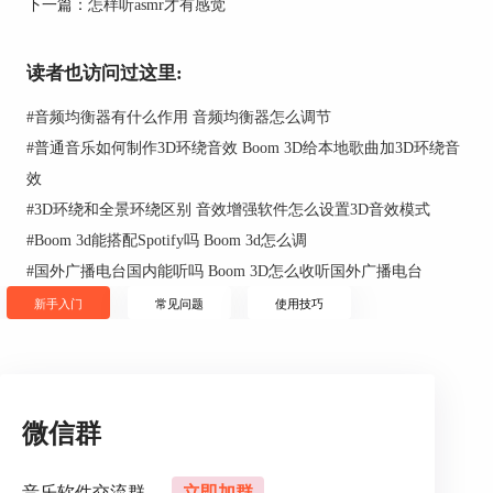
下一篇：
怎样听asmr才有感觉
读者也访问过这里:
#
音频均衡器有什么作用 音频均衡器怎么调节
#
普通音乐如何制作3D环绕音效 Boom 3D给本地歌曲加3D环绕音
效
#
3D环绕和全景环绕区别 音效增强软件怎么设置3D音效模式
图2：导入英语四六级听力材料
#
Boom 3d能搭配Spotify吗 Boom 3d怎么调
点击添加歌曲选项后出现如图3所示的弹窗，我们
#
国外广播电台国内能听吗 Boom 3D怎么收听国外广播电台
在弹窗中找到四六级听力材料的存放路径，选中听
新手入门
常见问题
使用技巧
力材料后点击下方的“打开”按钮。
微信群
音乐软件交流群
立即加群