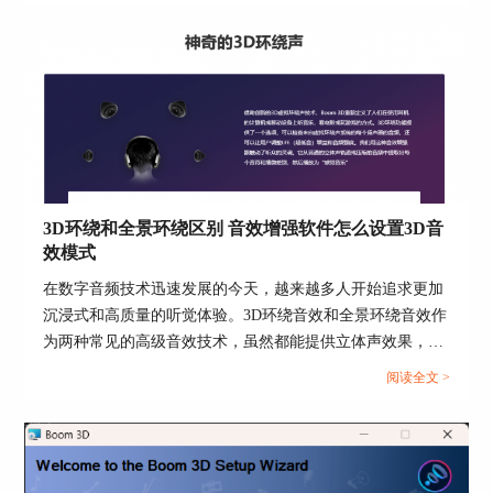
何制作3D环绕音效以及Boom 3D给本地歌曲加3D环绕音效的
第五、选择Boom 3D音效预设
相关内容。...
在练习英语四六级听力时，最重要的是避免环境噪
音和听到清晰的人声。这时我们就可以选择Boom
3D的“Vocals”音效预设模式，从而降低环境噪音，
达到更佳的练习听力体验。
3D环绕和全景环绕区别 音效增强软件怎么设置3D音
效模式
在数字音频技术迅速发展的今天，越来越多人开始追求更加
沉浸式和高质量的听觉体验。3D环绕音效和全景环绕音效作
为两种常见的高级音效技术，虽然都能提供立体声效果，但
在实现方式和应用场景上存在显著差异。本篇文章就将为大
阅读全文 >
家介绍3D环绕和全景环绕区别以及音效增强软件怎么设置
3D音效模式的相关内容。...