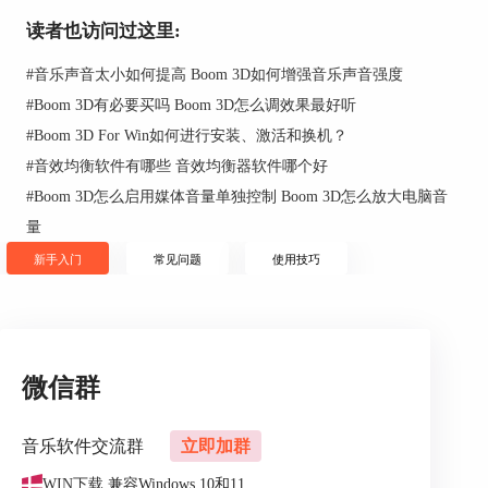
器，只需要将系统的播放设备选择设置使用扬声器
Boom Audio就可以感受到夜间模式的音效变化了。
读者也访问过这里:
小编明显的感受就是近处的枪声没有那么刺耳了，
#
音乐声音太小如何提高 Boom 3D如何增强音乐声音强度
但是脚步声是没有什么变化的，所以不用担心使用
了夜间模式听不到周围敌人。
#
Boom 3D有必要买吗 Boom 3D怎么调效果最好听
#
Boom 3D For Win如何进行安装、激活和换机？
#
音效均衡软件有哪些 音效均衡器软件哪个好
#
Boom 3D怎么启用媒体音量单独控制 Boom 3D怎么放大电脑音
量
新手入门
常见问题
使用技巧
图3：输出设备设置
二、“夜间模式”运用到电影中
小编这里使用腾讯视频来为大家讲解一下如何使用
微信群
Boom 3D的夜间模式看电影。根据上面第一点设置
完成自己想要的效果之后，大家再打开腾讯视频的
音乐软件交流群
立即加群
设置。
WIN下载
兼容Windows 10和11