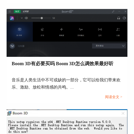
相关内容。...
图5：输出设备设置
通过以上小编对Boom 3D夜间模式的介绍，相信大
Boom 3D有必要买吗 Boom 3D怎么调效果最好听
家会有所启发，也可以自由摸索一下将这个功能运
用在其它播放软件上，改变原有的音效，感受一下
音乐是人类生活中不可或缺的一部分，它可以给我们带来欢
夜间模式下的音效变化，享受夜晚的轻松时刻。还
在等什么，赶紧点击
Boom 3D下载
享受优质的夜间
乐、激励、放松和情感的共鸣。...
音效吧。
阅读全文 >