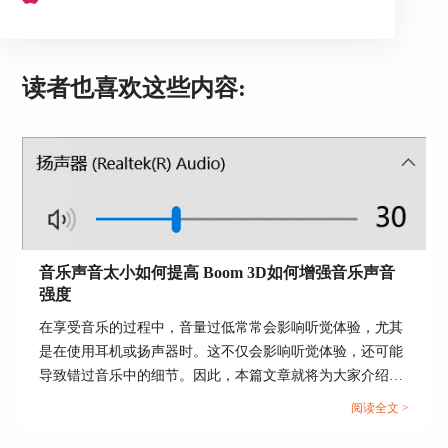
三、使用派对预设
设置好3D环绕音效后，再搭配上Boom 3D为用户特
别定制的派对预设，更加充分地享受到Boom 3D带
来的音效提升效果。
读者也喜欢这些内容:
如图4所示，单击Boom 3D右上角的预设，即可选
择“Party（派对）”的预设类型，该预设类型注重提
升低频段的分贝，有助于加强音乐的节奏感，营造
出激情四射的派对氛围。
音乐声音太小如何提高 Boom 3D如何增强音乐声音
强度
在享受音乐的过程中，音量过低常常会影响听觉体验，尤其
是在使用耳机或扬声器时。这不仅会影响听觉体验，还可能
图4：派对预设
导致错过音乐中的细节。因此，本篇文章就将为大家介绍音
乐声音太小如何提高以及Boom 3D如何增强音乐声音强度的
Boom 3D的预设功能，不仅包括以上所述的派对预
阅读全文 >
相关内容。...
设，还包括了电影、游戏等娱乐预设，R&B、电子