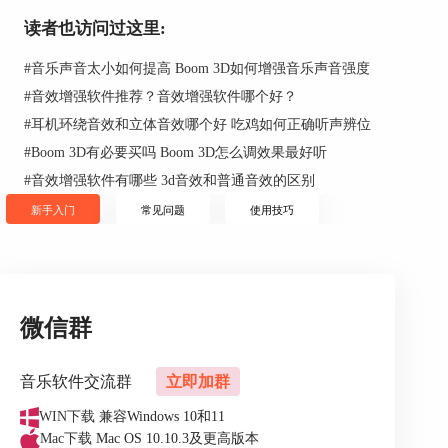
读者也访问过这里:
#
音乐声音太小如何提高 Boom 3D如何增强音乐声音强度
图2：添加歌曲
#
音效增强软件推荐？音效增强软件哪个好？
#
耳机环绕音效和立体音效哪个好 吃鸡如何正确听声辨位
二、使用3D环绕模式
#
Boom 3D有必要买吗 Boom 3D怎么调效果最好听
派对一般都是在较大的室内进行，为了营造出立体
的音乐氛围，大家可以选择使用Boom 3D的3D环绕
#
音效增强软件有哪些 3d音效和普通音效的区别
模式。用户可以通过调整按钮旁边的“+”、“-”号来
新手入门
常见问题
使用技巧
配置合适的3D环绕强度。
3D环绕模式的特色在于其立体的音乐聆听体验，可
以让聆听者全身心地沉浸于环绕音效中，让派对参
与者更加享受派对的过程。
微信群
音乐软件交流群
立即加群
WIN下载
兼容Windows 10和11
图3：3D环绕模式
Mac下载
Mac OS 10.10.3及更高版本