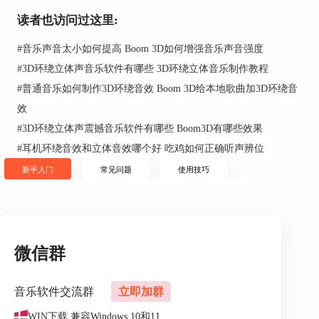
首先点击“3D环绕→”功能按钮进入设置界面，如图
读者也访问过这里:
2所示，可以调整强度，还可以进行“低音控制”，
设置好之后点击“完成”。
#
音乐声音太小如何提高 Boom 3D如何增强音乐声音强度
#
3D环绕立体声音乐软件有哪些 3D环绕立体音乐制作教程
#
普通音乐如何制作3D环绕音效 Boom 3D给本地歌曲加3D环绕音
效
#
3D环绕立体声震撼音乐软件有哪些 Boom3D有哪些效果
#
耳机环绕音效和立体音效哪个好 吃鸡如何正确听声辨位
新手入门
常见问题
使用技巧
微信群
图2：效果调整
第二步如图3所示，选择“Movie”调节均衡器，通过
音乐软件交流群
立即加群
鼠标来控制“触控点”调整音量大小，具体的音量大
小可以根据自己的喜好来调整。
WIN下载
兼容Windows 10和11