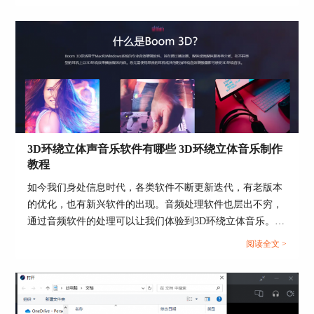
相关内容。...
图4：电脑声音设置
三、“钢琴演奏会”
3D环绕立体声音乐软件有哪些 3D环绕立体音乐制作
音乐治愈人心，钢琴抚慰灵魂。相信对于很多音乐
教程
爱好者来说，听一场钢琴演凑会是极大的享受。但
钢琴演奏会不是随时都有，也不是每个人都能去专
如今我们身处信息时代，各类软件不断更新迭代，有老版本
业的演奏会现场聆听。所以我们可以利用Boom 3D
的优化，也有新兴软件的出现。音频处理软件也层出不穷，
在家打造演奏会的氛围，“钢琴演奏会”随时都能
通过音频软件的处理可以让我们体验到3D环绕立体音乐。本
听。
篇文章就为大家介绍3D环绕立体声音乐软件有哪些以及3D
阅读全文 >
环绕立体音乐制作教程的相关内容。...
演奏会的现场是通过专业的吸收材料来减少杂音、
回音等来呈现很好听觉效果,而我们可以利用Boom
3D的环境音效功能来营造这样视听环境。如下图5
所示点击“环境音”进行调节，也可以利用刚才说到