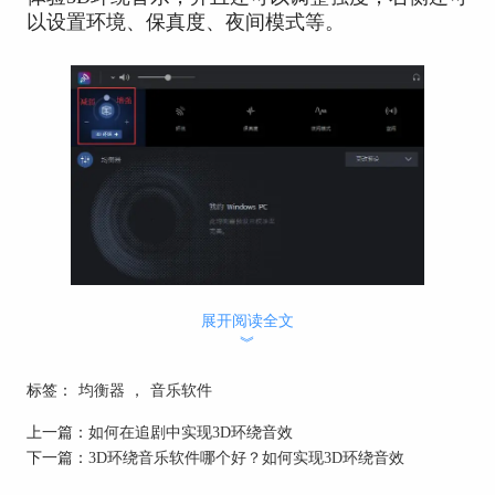
以设置环境、保真度、夜间模式等。
图1：3D环绕
展开阅读全文
二、“3D家庭影院”
︾
其实电影院中的3D音效是根据我们的听觉特性，用
标签：
均衡器
，
音乐软件
多个扬声器仿造出似乎存在但是虚拟的声音融入电
影的情节，从而给观众带来3D观影体验。而Boom
上一篇：
如何在追剧中实现3D环绕音效
3D的3D环绕和电影音效预设功能就可以很好的再
下一篇：
3D环绕音乐软件哪个好？如何实现3D环绕音效
现扬声器虚拟出来的3D音效。