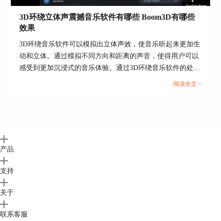
图6：调节“均衡器”
3D环绕立体声震撼音乐软件有哪些 Boom3D有哪些
除了上文所说，Boom 3D还有很多其他功能可以带
效果
来更多听觉盛宴，大家可以在Boom 3D中文网站进
3D环绕音乐软件可以模拟出立体声效，使音乐听起来更加生
行
Boom 3D下载
，体验3D环绕音的魅力。
动和立体。通过模拟不同方向和距离的声音，使得用户可以
作者：李大嘴
感受到更加沉浸式的音乐体验。通过3D环绕音乐软件的处
理，音乐的音质可以得到提升，使细节更加清晰，音乐更加
阅读全文 >
通透。本篇文章将为大家介绍3D环绕立体震撼音乐软件有哪
些以及Boom 3D有哪些效果。...
产品
支持
关于
联系客服