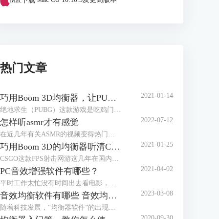
Mac下载
Mac OS 10.10.3及更高版本
热门文章
2021-01-14
巧用Boom 3D均衡器，让PUBG脚步声更清晰
绝地求生（PUBG）这款游戏是吃鸡门类的佼佼者，在国内有大量玩家。它上市已经有段时间，服务器里高手遍地，那有没有方法让小白玩家在对局里获得优势，也能畅快吃鸡？本文就来介绍Windows系统上怎样用Boom 3D的均衡器放大“吃鸡”里的脚步声。
2022-07-12
怎样听asmr才有感觉
在近几年有关ASMR的视频变得热门起来，内容多种多样，有揉搓纸袋、敲打键盘，也有温柔低语的人声。很多人认为观看这些视频都会有种放松的感觉，甚至有人把ASMR视频作为助眠的工具来播放。
2021-01-25
巧用Boom 3D的均衡器听清CSGO的脚步声
CSGO这款FPS射击网游这几年在国内很火爆，如何才能在这款游戏中获得优势呢？均衡器就能帮上大忙。本文介绍如何用音频增强软件Boom 3D的均衡器让CSGO的脚步声更容易听清。
2021-04-02
PC音效增强软件有哪些？
平时工作太忙没有时间出去看电影，但在家用电脑看，戴上耳机也没有影院身临其境的感觉；男朋友打游戏的耳机都用了好几年了，但新款耳机的价格望而却步；邀请朋友来家里开派对，小小的蓝牙音箱也营造不出动感的氛围……面对这样的窘境，我们只需要一个PC音效增强软件，就可以解决问题！
2023-03-08
音效均衡软件有哪些 音效均衡器软件哪个好
随着科技发展，“均衡器软件”的出现可以让你的普通设备秒变“柏林之声”。但是市面上的音效均衡器质量参差不齐，本文就来告诉大家音效均衡软件有哪些，音效均衡器软件哪个好。
2020-09-30