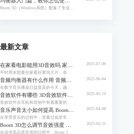
均衡器入门篇，教你怎么使用Boom 3D均衡器
Boom 3D（Windows系统）配备了专业的均衡器功能，用户只要使用鼠标滑动电位推拉器就可以完成音频的校准，以调配出适合各种音乐流派、演奏乐器的预设类型。另外，Boom 3D还提供了多达20种的预设类型，用户可以基于这些预设类型，发挥自我创造力，定制自己喜欢的预设。
最新文章
2025-07-09
在家看电影能用3D音效吗 家用电脑如何设置3D音效
平时周末想要在家看好莱坞大片，奈何家里音响不给力怎么办？其实每个电影爱好者都有一个电影梦：在家也能享受一把影院级视听享受，最不济也要有一个3D级别音响来满足耳朵的电影需求。如果在家看电影能用3D音效吗？家用电脑如何设置3D音效？今天就和大家一起来了解如何在家实现音效自由。
2025-06-04
音频均衡器有什么作用 音频均衡器怎么调节
在数字音乐播放日益普及的今天，越来越多人开始追求更加个性化和高质量的听觉体验。随着技术的发展，各种音频处理工具应运而生，其中Boom 3D中的音频均衡器功能因其强大的功能和易用性获得了许多音乐爱好者的青睐。本篇文章就将为大家介绍音频均衡器有什么用以及音频均衡器怎么调节的相关内容。
2025-05-19
音效软件有哪些 3D音效软件哪个好
音效软件在耳机和音响中有着重要的作用。音效软件可以改善音频的质量，包括增强低音、中音和高音，调整音量平衡，以获得更好的听觉体验。通过专业的软件工具，根据自己听音的喜好对EQ进行适当调节，从而获得自己最满意的音质效果。其还可以实现声音的3D定制。根据用户的耳廓形状和听力特征，定制专属的音效方案。这有助于创造更逼真的环境音效，例如在游戏中感受到敌人的位置或在影片中营造更真实的氛围。本篇文章将为大家介绍音效软件有哪些以及3D音效软件哪个好。
2025-04-08
音乐声音太小如何提高 Boom 3D如何增强音乐声音强度
在享受音乐的过程中，音量过低常常会影响听觉体验，尤其是在使用耳机或扬声器时。这不仅会影响听觉体验，还可能导致错过音乐中的细节。因此，本篇文章就将为大家介绍音乐声音太小如何提高以及Boom 3D如何增强音乐声音强度的相关内容。
2025-02-11
Boom 3D怎么调节音效强度 Boom 3D能调节音质吗
在追求高品质音质的过程中，Boom 3D凭借其强大的音效调节功能，被众多音乐爱好者和玩家所青睐。调节音效强度是提升听觉体验的关键，Boom 3D能够让我们根据个人喜好，自由地增强或降低音效，让每一首曲子都能展现出自己想要的效果。本篇文章就将为大家介绍Boom 3D怎么调节音效强度以及Boom 3D能调节音质吗的相关内容。