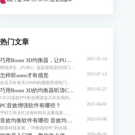
Mac下载
Mac OS 10.10.3及更高版本
热门文章
2021-01-14
巧用Boom 3D均衡器，让PUBG脚步声更清晰
绝地求生（PUBG）这款游戏是吃鸡门类的佼佼者，在国内有大量玩家。它上市已经有段时间，服务器里高手遍地，那有没有方法让小白玩家在对局里获得优势，也能畅快吃鸡？本文就来介绍Windows系统上怎样用Boom 3D的均衡器放大“吃鸡”里的脚步声。
2022-07-12
怎样听asmr才有感觉
在近几年有关ASMR的视频变得热门起来，内容多种多样，有揉搓纸袋、敲打键盘，也有温柔低语的人声。很多人认为观看这些视频都会有种放松的感觉，甚至有人把ASMR视频作为助眠的工具来播放。
2021-01-25
巧用Boom 3D的均衡器听清CSGO的脚步声
CSGO这款FPS射击网游这几年在国内很火爆，如何才能在这款游戏中获得优势呢？均衡器就能帮上大忙。本文介绍如何用音频增强软件Boom 3D的均衡器让CSGO的脚步声更容易听清。
2021-04-02
PC音效增强软件有哪些？
平时工作太忙没有时间出去看电影，但在家用电脑看，戴上耳机也没有影院身临其境的感觉；男朋友打游戏的耳机都用了好几年了，但新款耳机的价格望而却步；邀请朋友来家里开派对，小小的蓝牙音箱也营造不出动感的氛围……面对这样的窘境，我们只需要一个PC音效增强软件，就可以解决问题！
2023-03-08
音效均衡软件有哪些 音效均衡器软件哪个好
随着科技发展，“均衡器软件”的出现可以让你的普通设备秒变“柏林之声”。但是市面上的音效均衡器质量参差不齐，本文就来告诉大家音效均衡软件有哪些，音效均衡器软件哪个好。
2020-09-30