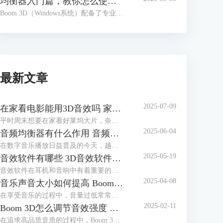
均衡器入门篇，教你怎么使用Boom 3D均衡器
Boom 3D（Windows系统）配备了专业的均衡器功能，用户只要使用鼠标滑动电位推拉器就可以完成音频的校准，以调配出适合各种音乐流派、演奏乐器的预设类型。另外，Boom 3D还提供了多达20种的预设类型，用户可以基于这些预设类型，发挥自我创造力，定制自己喜欢的预设。
最新文章
2025-07-09
在家看电影能用3D音效吗 家用电脑如何设置3D音效
平时周末想要在家看好莱坞大片，奈何家里音响不给力怎么办？其实每个电影爱好者都有一个电影梦：在家也能享受一把影院级视听享受，最不济也要有一个3D级别音响来满足耳朵的电影需求。如果在家看电影能用3D音效吗？家用电脑如何设置3D音效？今天就和大家一起来了解如何在家实现音效自由。
2025-06-04
音频均衡器有什么作用 音频均衡器怎么调节
在数字音乐播放日益普及的今天，越来越多人开始追求更加个性化和高质量的听觉体验。随着技术的发展，各种音频处理工具应运而生，其中Boom 3D中的音频均衡器功能因其强大的功能和易用性获得了许多音乐爱好者的青睐。本篇文章就将为大家介绍音频均衡器有什么用以及音频均衡器怎么调节的相关内容。
2025-05-19
音效软件有哪些 3D音效软件哪个好
音效软件在耳机和音响中有着重要的作用。音效软件可以改善音频的质量，包括增强低音、中音和高音，调整音量平衡，以获得更好的听觉体验。通过专业的软件工具，根据自己听音的喜好对EQ进行适当调节，从而获得自己最满意的音质效果。其还可以实现声音的3D定制。根据用户的耳廓形状和听力特征，定制专属的音效方案。这有助于创造更逼真的环境音效，例如在游戏中感受到敌人的位置或在影片中营造更真实的氛围。本篇文章将为大家介绍音效软件有哪些以及3D音效软件哪个好。
2025-04-08
音乐声音太小如何提高 Boom 3D如何增强音乐声音强度
在享受音乐的过程中，音量过低常常会影响听觉体验，尤其是在使用耳机或扬声器时。这不仅会影响听觉体验，还可能导致错过音乐中的细节。因此，本篇文章就将为大家介绍音乐声音太小如何提高以及Boom 3D如何增强音乐声音强度的相关内容。
2025-02-11
Boom 3D怎么调节音效强度 Boom 3D能调节音质吗
在追求高品质音质的过程中，Boom 3D凭借其强大的音效调节功能，被众多音乐爱好者和玩家所青睐。调节音效强度是提升听觉体验的关键，Boom 3D能够让我们根据个人喜好，自由地增强或降低音效，让每一首曲子都能展现出自己想要的效果。本篇文章就将为大家介绍Boom 3D怎么调节音效强度以及Boom 3D能调节音质吗的相关内容。