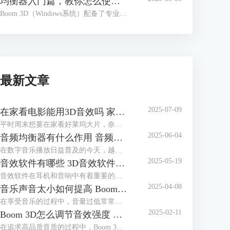
均衡器入门篇，教你怎么使用Boom 3D均衡器
Boom 3D（Windows系统）配备了专业的均衡器功能，用户只要使用鼠标滑动电位推拉器就可以完成音频的校准，以调配出适合各种音乐流派、演奏乐器的预设类型。另外，Boom 3D还提供了多达20种的预设类型，用户可以基于这些预设类型，发挥自我创造力，定制自己喜欢的预设。
最新文章
2025-07-09
在家看电影能用3D音效吗 家用电脑如何设置3D音效
平时周末想要在家看好莱坞大片，奈何家里音响不给力怎么办？其实每个电影爱好者都有一个电影梦：在家也能享受一把影院级视听享受，最不济也要有一个3D级别音响来满足耳朵的电影需求。如果在家看电影能用3D音效吗？家用电脑如何设置3D音效？今天就和大家一起来了解如何在家实现音效自由。
2025-06-04
音频均衡器有什么作用 音频均衡器怎么调节
在数字音乐播放日益普及的今天，越来越多人开始追求更加个性化和高质量的听觉体验。随着技术的发展，各种音频处理工具应运而生，其中Boom 3D中的音频均衡器功能因其强大的功能和易用性获得了许多音乐爱好者的青睐。本篇文章就将为大家介绍音频均衡器有什么用以及音频均衡器怎么调节的相关内容。
2025-05-19
音效软件有哪些 3D音效软件哪个好
音效软件在耳机和音响中有着重要的作用。音效软件可以改善音频的质量，包括增强低音、中音和高音，调整音量平衡，以获得更好的听觉体验。通过专业的软件工具，根据自己听音的喜好对EQ进行适当调节，从而获得自己最满意的音质效果。其还可以实现声音的3D定制。根据用户的耳廓形状和听力特征，定制专属的音效方案。这有助于创造更逼真的环境音效，例如在游戏中感受到敌人的位置或在影片中营造更真实的氛围。本篇文章将为大家介绍音效软件有哪些以及3D音效软件哪个好。
2025-04-08
音乐声音太小如何提高 Boom 3D如何增强音乐声音强度
在享受音乐的过程中，音量过低常常会影响听觉体验，尤其是在使用耳机或扬声器时。这不仅会影响听觉体验，还可能导致错过音乐中的细节。因此，本篇文章就将为大家介绍音乐声音太小如何提高以及Boom 3D如何增强音乐声音强度的相关内容。
2025-02-11
Boom 3D怎么调节音效强度 Boom 3D能调节音质吗
在追求高品质音质的过程中，Boom 3D凭借其强大的音效调节功能，被众多音乐爱好者和玩家所青睐。调节音效强度是提升听觉体验的关键，Boom 3D能够让我们根据个人喜好，自由地增强或降低音效，让每一首曲子都能展现出自己想要的效果。本篇文章就将为大家介绍Boom 3D怎么调节音效强度以及Boom 3D能调节音质吗的相关内容。