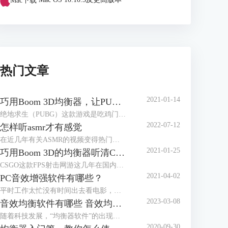
Mac下载
Mac OS 10.10.3及更高版本
热门文章
2021-01-14
巧用Boom 3D均衡器，让PUBG脚步声更清晰
绝地求生（PUBG）这款游戏是吃鸡门类的佼佼者，在国内有大量玩家。它上市已经有段时间，服务器里高手遍地，那有没有方法让小白玩家在对局里获得优势，也能畅快吃鸡？本文就来介绍Windows系统上怎样用Boom 3D的均衡器放大“吃鸡”里的脚步声。
2022-07-12
怎样听asmr才有感觉
在近几年有关ASMR的视频变得热门起来，内容多种多样，有揉搓纸袋、敲打键盘，也有温柔低语的人声。很多人认为观看这些视频都会有种放松的感觉，甚至有人把ASMR视频作为助眠的工具来播放。
2021-01-25
巧用Boom 3D的均衡器听清CSGO的脚步声
CSGO这款FPS射击网游这几年在国内很火爆，如何才能在这款游戏中获得优势呢？均衡器就能帮上大忙。本文介绍如何用音频增强软件Boom 3D的均衡器让CSGO的脚步声更容易听清。
2021-04-02
PC音效增强软件有哪些？
平时工作太忙没有时间出去看电影，但在家用电脑看，戴上耳机也没有影院身临其境的感觉；男朋友打游戏的耳机都用了好几年了，但新款耳机的价格望而却步；邀请朋友来家里开派对，小小的蓝牙音箱也营造不出动感的氛围……面对这样的窘境，我们只需要一个PC音效增强软件，就可以解决问题！
2023-03-08
音效均衡软件有哪些 音效均衡器软件哪个好
随着科技发展，“均衡器软件”的出现可以让你的普通设备秒变“柏林之声”。但是市面上的音效均衡器质量参差不齐，本文就来告诉大家音效均衡软件有哪些，音效均衡器软件哪个好。
2020-09-30