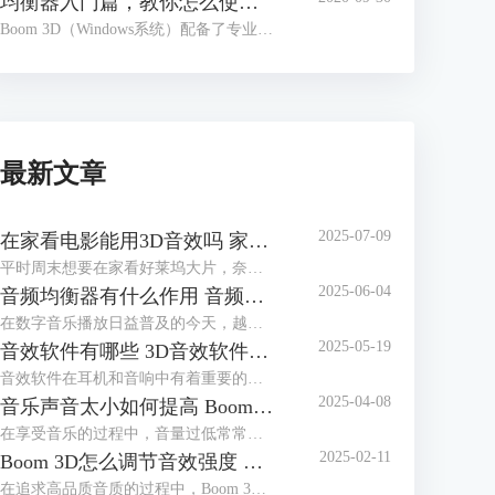
均衡器入门篇，教你怎么使用Boom 3D均衡器
Boom 3D（Windows系统）配备了专业的均衡器功能，用户只要使用鼠标滑动电位推拉器就可以完成音频的校准，以调配出适合各种音乐流派、演奏乐器的预设类型。另外，Boom 3D还提供了多达20种的预设类型，用户可以基于这些预设类型，发挥自我创造力，定制自己喜欢的预设。
最新文章
2025-07-09
在家看电影能用3D音效吗 家用电脑如何设置3D音效
平时周末想要在家看好莱坞大片，奈何家里音响不给力怎么办？其实每个电影爱好者都有一个电影梦：在家也能享受一把影院级视听享受，最不济也要有一个3D级别音响来满足耳朵的电影需求。如果在家看电影能用3D音效吗？家用电脑如何设置3D音效？今天就和大家一起来了解如何在家实现音效自由。
2025-06-04
音频均衡器有什么作用 音频均衡器怎么调节
在数字音乐播放日益普及的今天，越来越多人开始追求更加个性化和高质量的听觉体验。随着技术的发展，各种音频处理工具应运而生，其中Boom 3D中的音频均衡器功能因其强大的功能和易用性获得了许多音乐爱好者的青睐。本篇文章就将为大家介绍音频均衡器有什么用以及音频均衡器怎么调节的相关内容。
2025-05-19
音效软件有哪些 3D音效软件哪个好
音效软件在耳机和音响中有着重要的作用。音效软件可以改善音频的质量，包括增强低音、中音和高音，调整音量平衡，以获得更好的听觉体验。通过专业的软件工具，根据自己听音的喜好对EQ进行适当调节，从而获得自己最满意的音质效果。其还可以实现声音的3D定制。根据用户的耳廓形状和听力特征，定制专属的音效方案。这有助于创造更逼真的环境音效，例如在游戏中感受到敌人的位置或在影片中营造更真实的氛围。本篇文章将为大家介绍音效软件有哪些以及3D音效软件哪个好。
2025-04-08
音乐声音太小如何提高 Boom 3D如何增强音乐声音强度
在享受音乐的过程中，音量过低常常会影响听觉体验，尤其是在使用耳机或扬声器时。这不仅会影响听觉体验，还可能导致错过音乐中的细节。因此，本篇文章就将为大家介绍音乐声音太小如何提高以及Boom 3D如何增强音乐声音强度的相关内容。
2025-02-11
Boom 3D怎么调节音效强度 Boom 3D能调节音质吗
在追求高品质音质的过程中，Boom 3D凭借其强大的音效调节功能，被众多音乐爱好者和玩家所青睐。调节音效强度是提升听觉体验的关键，Boom 3D能够让我们根据个人喜好，自由地增强或降低音效，让每一首曲子都能展现出自己想要的效果。本篇文章就将为大家介绍Boom 3D怎么调节音效强度以及Boom 3D能调节音质吗的相关内容。