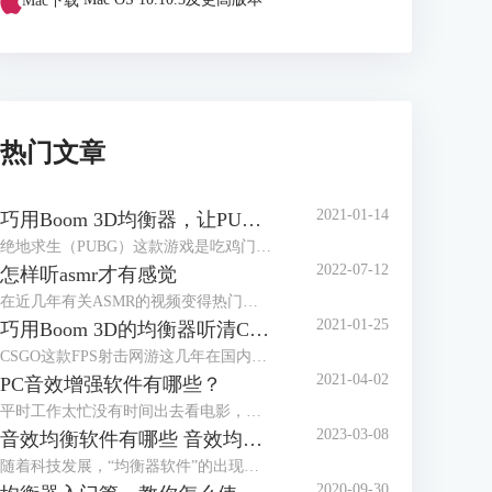
Mac下载
Mac OS 10.10.3及更高版本
热门文章
2021-01-14
巧用Boom 3D均衡器，让PUBG脚步声更清晰
绝地求生（PUBG）这款游戏是吃鸡门类的佼佼者，在国内有大量玩家。它上市已经有段时间，服务器里高手遍地，那有没有方法让小白玩家在对局里获得优势，也能畅快吃鸡？本文就来介绍Windows系统上怎样用Boom 3D的均衡器放大“吃鸡”里的脚步声。
2022-07-12
怎样听asmr才有感觉
在近几年有关ASMR的视频变得热门起来，内容多种多样，有揉搓纸袋、敲打键盘，也有温柔低语的人声。很多人认为观看这些视频都会有种放松的感觉，甚至有人把ASMR视频作为助眠的工具来播放。
2021-01-25
巧用Boom 3D的均衡器听清CSGO的脚步声
CSGO这款FPS射击网游这几年在国内很火爆，如何才能在这款游戏中获得优势呢？均衡器就能帮上大忙。本文介绍如何用音频增强软件Boom 3D的均衡器让CSGO的脚步声更容易听清。
2021-04-02
PC音效增强软件有哪些？
平时工作太忙没有时间出去看电影，但在家用电脑看，戴上耳机也没有影院身临其境的感觉；男朋友打游戏的耳机都用了好几年了，但新款耳机的价格望而却步；邀请朋友来家里开派对，小小的蓝牙音箱也营造不出动感的氛围……面对这样的窘境，我们只需要一个PC音效增强软件，就可以解决问题！
2023-03-08
音效均衡软件有哪些 音效均衡器软件哪个好
随着科技发展，“均衡器软件”的出现可以让你的普通设备秒变“柏林之声”。但是市面上的音效均衡器质量参差不齐，本文就来告诉大家音效均衡软件有哪些，音效均衡器软件哪个好。
2020-09-30