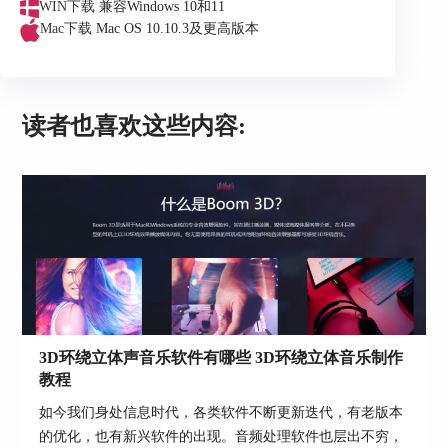
WIN下载
兼容Windows 10和11
Mac下载
Mac OS 10.10.3及更高版本
图3：选择不同音乐类型的均衡器
读者也喜欢这些内容:
如图4所示，在之前的基础上，适当调高32hz、
63hz、125hz三个频段，并控制在7dB以内，就可以
加大重低音的效果。小编亲测，会有“上头”的感觉
哦！
3D环绕立体声音乐软件有哪些 3D环绕立体音乐制作
图4：低音可调节的三个频段
教程
二、人声专用
如今我们身处信息时代，各类软件不断更新迭代，有老版本
的优化，也有新兴软件的出现。音频处理软件也层出不穷，
如图5所示，首先打开右上角的下拉菜单。对于注