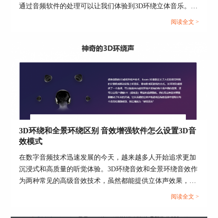
通过音频软件的处理可以让我们体验到3D环绕立体音乐。本
重人声的音乐来说，选择“Vocals”较为合适。当
篇文章就为大家介绍3D环绕立体声音乐软件有哪些以及3D
然，说唱音乐也有专门的“Pop”选项。
阅读全文 >
环绕立体音乐制作教程的相关内容。...
3D环绕和全景环绕区别 音效增强软件怎么设置3D音
效模式
在数字音频技术迅速发展的今天，越来越多人开始追求更加
图5：人声模式
沉浸式和高质量的听觉体验。3D环绕音效和全景环绕音效作
如图6所示，以此为基础，适当提升500hz、1khz、
为两种常见的高级音效技术，虽然都能提供立体声效果，但
2khz三个频段，就可以突出人声。但不能超过
在实现方式和应用场景上存在显著差异。本篇文章就将为大
阅读全文 >
5dB，因为如果开的太高，会导致失真，听起来像
家介绍3D环绕和全景环绕区别以及音效增强软件怎么设置
打电话。
3D音效模式的相关内容。...