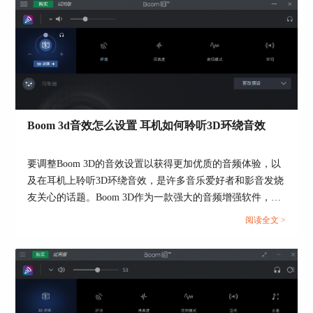
如果听电台语音节目，单单为了听清主播说话，还
可以再拉高频段。
Boom 3d音效怎么设置 耳机如何聆听3D环绕音效
图6：人声可调节频段
要调整Boom 3D的音效设置以获得更加优质的音频体验，以
三、摇滚专用
及在耳机上聆听3D环绕音效，是许多音乐爱好者和影音发烧
在嘈杂环境下，周围已经很“轰鸣”了，如果听摇
友关心的话题。Boom 3D作为一款强大的音频增强软件，提
滚乐（特别是金属），很容易直接轰隆一片，什么
供了多种音效调节选项，让用户可以根据个人喜好和设备来
阅读全文 >
也听不见。
定制音频效果。同时，在耳机上实现3D环绕音效也是一种让
音乐更加身临其境的方式。接下来，将为大家介绍Boom 3d
同样地，首先选择“Rock”模式，然后可以按照经典
音效怎么设置以及耳机如何聆听3D环绕音效的方法。...
的“V型调法”，也就是提升两边、降低中间，提升
32hz-125hz和4khz-16khz频段（最高不超过10
dB），能够分别增加低音的“结实感”，同时提升吉