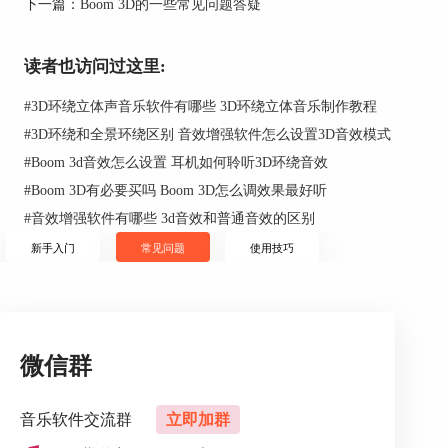
下一篇：
Boom 3D的一些常见问题答疑
读者也访问过这里:
#
3D环绕立体声音乐软件有哪些 3D环绕立体音乐制作教程
#
3D环绕和全景环绕区别 音效增强软件怎么设置3D音效模式
图2：打开效果调节按钮的位置
#
Boom 3d音效怎么设置 耳机如何聆听3D环绕音效
如图3所示，首先打开右上角的下拉菜单，可以看
#
Boom 3D有必要买吗 Boom 3D怎么调效果最好听
到Boom 3D已经为多种音乐类型提供了基本的均衡
#
音效增强软件有哪些 3d音效和普通音效的区别
器配置。对于重低音较多的音乐来说，选择“Bass
新手入门
常见问题
使用技巧
Boost”较为合适。
微信群
音乐软件交流群
立即加群